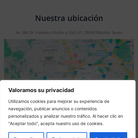
Nuestra ubicación
Av. del Dr. Federico Rubio y Galí, 61, 28040 Madrid, Spain
Valoramos su privacidad
Utilizamos cookies para mejorar su experiencia de
Aviso: Esta no es una web oficial. Esta web contiene
navegación, publicar anuncios o contenidos
información del hotel y ofrece el servicio de Booking
personalizados y analizar nuestro tráfico. Al hacer clic en
online.
"Aceptar todo", acepta nuestro uso de cookies.
¿Eres el propietario de esta web?
–
Reservar ahora