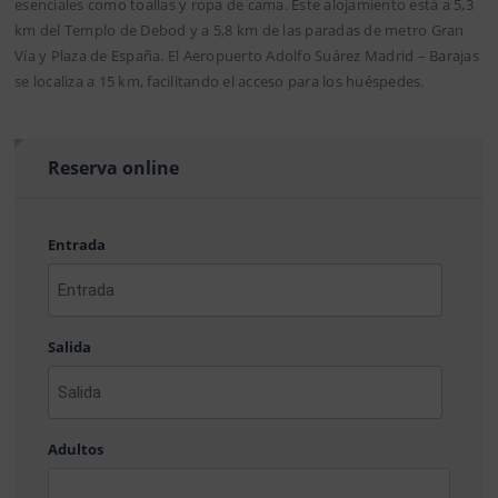
esenciales como toallas y ropa de cama. Este alojamiento está a 5,3
km del Templo de Debod y a 5,8 km de las paradas de metro Gran
Vía y Plaza de España. El Aeropuerto Adolfo Suárez Madrid – Barajas
se localiza a 15 km, facilitando el acceso para los huéspedes.
Reserva online
Entrada
AAAA
barra
Salida
MM
barra
DD
AAAA
barra
Adultos
MM
barra