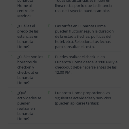
Lunarota
Todas las distancias se miden en
Home al
línea recta, por lo que la distancia
centro de
real del trayecto puede cambiar.
Madrid?
¿Cuál es el
Las tarifas en Lunarota Home
precio de las
pueden fluctuar según la duración
estancias en
de la estadía (fechas, políticas del
Lunarota
hotel, etc.). Selecciona tus fechas
Home?
para consultar el costo.
¿Cuáles son los
Puedes realizar el check-in en
horarios de
Lunarota Home desde la 1:00 PM y el
check-in y
check-out debe hacerse antes de las
check-out en
12:00 PM.
Lunarota
Home?
¿Qué
Lunarota Home proporciona las
actividades se
siguientes actividades y servicios
pueden
(pueden aplicarse tarifas):
realizar en
Lunarota
Home?