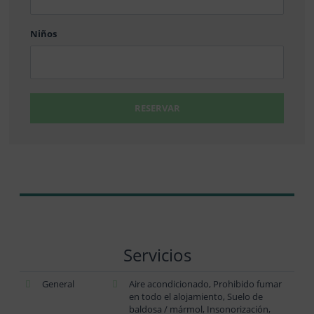
DD
Niños
RESERVAR
Servicios
General
Aire acondicionado, Prohibido fumar
en todo el alojamiento, Suelo de
baldosa / mármol, Insonorización,