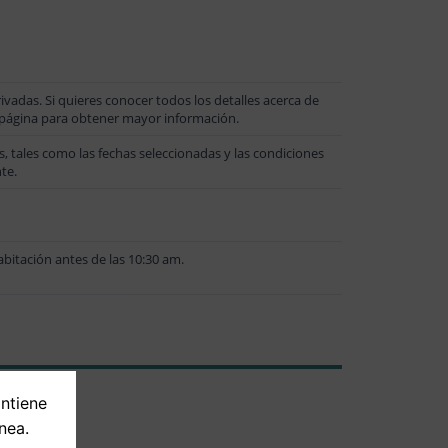
vadas. Si quieres conocer todos los detalles acerca de
a página para obtener mayor información.
 tales como las fechas seleccionadas y las condiciones
te.
bitación antes de las 10:30 am.
ontiene
nea.