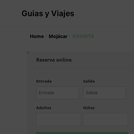
Ir
al
Guias y Viajes
contenido
Home
-
Mojácar
-
GAVIOTA
Reserva online
Entrada
Salida
AAAA
AAAA
barra
barra
Adultos
Niños
MM
MM
barra
barra
DD
DD