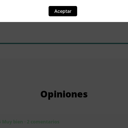
Localización
Aceptar
Parata, Nº 4, Urbanización La Gaviota, Piso 01, Pta. 14, 04638 Moj
Opiniones
5 Muy bien · 2 comentarios