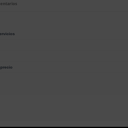
entarios
ervicios
-precio