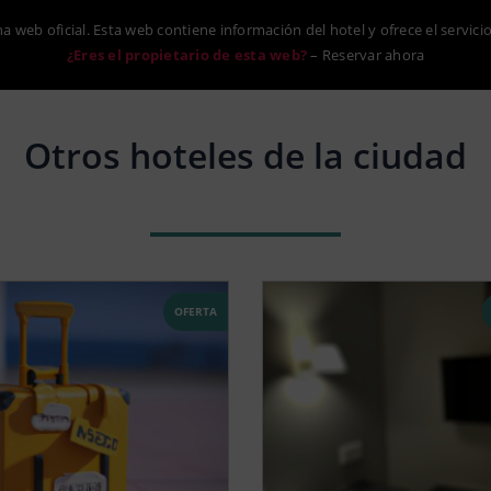
na web oficial. Esta web contiene información del hotel y ofrece el servici
¿Eres el propietario de esta web?
–
Reservar ahora
Otros hoteles de la ciudad
OFERTA