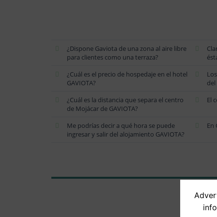
¿Dispone Gaviota de una zona al aire libre
Cla
para clientes como una terraza?
ést
¿Cuál es el precio de hospedaje en el hotel
Los
GAVIOTA?
del
¿Cuál es la distancia que separa el centro
El 
de Mojácar de GAVIOTA?
Me podrías decir a qué hora se puede
En 
ingresar y salir del alojamiento GAVIOTA?
Advert
inf