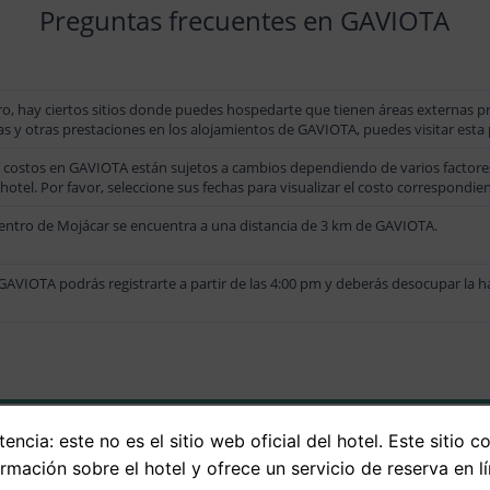
Preguntas frecuentes en GAVIOTA
ro, hay ciertos sitios donde puedes hospedarte que tienen áreas externas pri
as y otras prestaciones en los alojamientos de GAVIOTA, puedes visitar est
 costos en GAVIOTA están sujetos a cambios dependiendo de varios factores,
 hotel. Por favor, seleccione sus fechas para visualizar el costo correspondien
centro de Mojácar se encuentra a una distancia de 3 km de GAVIOTA.
GAVIOTA podrás registrarte a partir de las 4:00 pm y deberás desocupar la ha
encia: este no es el sitio web oficial del hotel. Este sitio c
ormación sobre el hotel y ofrece un servicio de reserva en lí