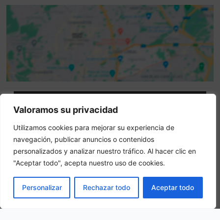
Attenzione: questo non è un sito ufficiale. Questo sito
Valoramos su privacidad
contiene informazioni sull hotel e offre un servizio di
Utilizamos cookies para mejorar su experiencia de
prenotazione online.
navegación, publicar anuncios o contenidos
Siete il proprietario di questo sito web?
–
Prenota ora
personalizados y analizar nuestro tráfico. Al hacer clic en
"Aceptar todo", acepta nuestro uso de cookies.
Altri hotel in città
PRENOTA
Personalizar
Rechazar todo
Aceptar todo