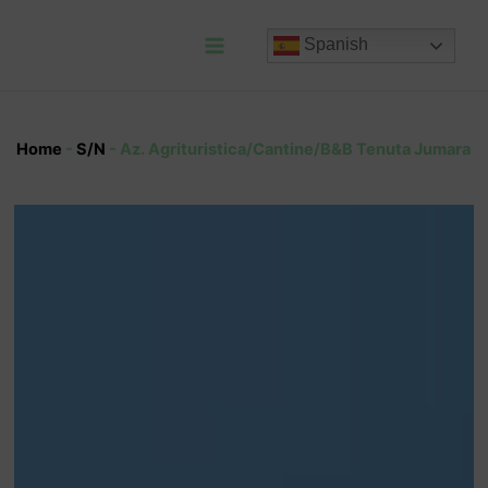
Ir
al
Spanish
contenido
Main
Menu
Home
-
S/N
-
Az. Agrituristica/Cantine/B&B Tenuta Jumara