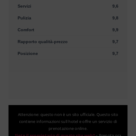
Servizi
9,6
Pulizia
9,8
Comfort
9,9
Rapporto qualità-prezzo
9,7
Posizione
9,7
Attenzione: questo non è un sito ufficiale. Questo sito
contiene informazioni sull hotel e offre un servizio di
prenotazione online.
Siete il proprietario di questo sito web?
–
Prenota ora