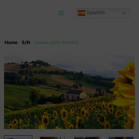
Ir
al
Spanish
contenido
Main
Menu
Home
-
S/N
-
Casale delle Rondini