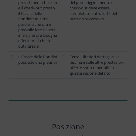
previsti per il check-in
del pomeriggio, mentre il
e il check-out presso
check-out deve essere
il Casale delle
completato entro le 12 del
Rondini? In altre
mattino successivo.
parole, a che ora è
possibile fare il check-
in e a che ora bisogna
effettuare il check-
out? Grazie.
Il Casale delle Rondini
Certo. Ulteriori dettagli sulla
possiede una piscina?
piscina e sulle altre prestazioni
offerte sono reperibili su
questa sezione del sito.
Posizione