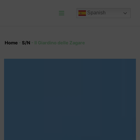
Ir
al
Spanish
contenido
Main
Menu
Home
-
S/N
-
Il Giardino delle Zagare