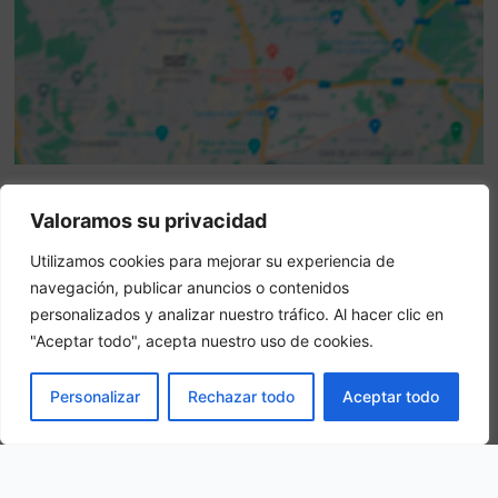
Valoramos su privacidad
Attenzione: questo non è un sito ufficiale. Questo sito
contiene informazioni sull hotel e offre un servizio di
Utilizamos cookies para mejorar su experiencia de
prenotazione online.
navegación, publicar anuncios o contenidos
Siete il proprietario di questo sito web?
–
Prenota ora
personalizados y analizar nuestro tráfico. Al hacer clic en
"Aceptar todo", acepta nuestro uso de cookies.
Altri hotel in città
PRENOTA
Personalizar
Rechazar todo
Aceptar todo