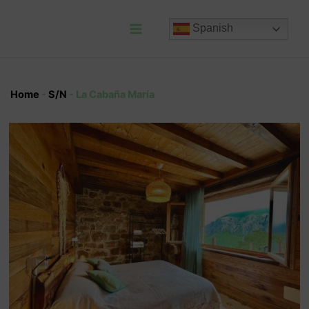
Ir
al
Spanish
contenido
Main
Menu
Home
-
S/N
-
La Cabaña María