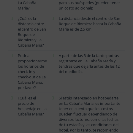
La Cabaña
para sus huéspedes (pueden tener
María?
un costo adicional):
¿Cuál es la
La distancia desde el centro de San
distancia entre
Roque de Ríomiera hasta la Cabaña
el centro de San
María es de 2,5 km.
Roque de
Ríomiera y La
Cabaña María?
Podría
A partir de las 3 de la tarde podrás
proporcionarme
registrarte en La Cabaña María y
los horarios de
tendrás que dejarla antes de las 12
check-in y
del mediodía.
check-out de La
Cabaña María,
por favor?
¿Cuál es el
Si estás interesado en hospedarte
precio de
en La Cabaña María, es importante
hospedaje en La
tener en cuenta que los costos
Cabaña María?
pueden fluctuar dependiendo de
diversos factores, como las fechas
de tu estadía y las condiciones del
hotel. Por lo tanto, te recomiendo