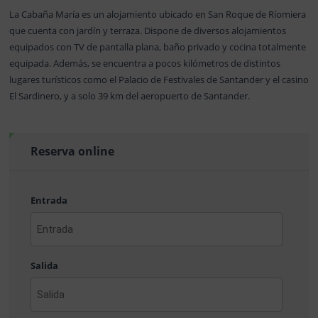
La Cabaña María es un alojamiento ubicado en San Roque de Ríomiera
que cuenta con jardín y terraza. Dispone de diversos alojamientos
equipados con TV de pantalla plana, baño privado y cocina totalmente
equipada. Además, se encuentra a pocos kilómetros de distintos
lugares turísticos como el Palacio de Festivales de Santander y el casino
El Sardinero, y a solo 39 km del aeropuerto de Santander.
Reserva online
Entrada
AAAA
barra
Salida
MM
barra
DD
AAAA
barra