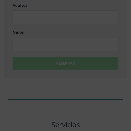
Adultos
MM
barra
DD
Niños
RESERVAR
Servicios