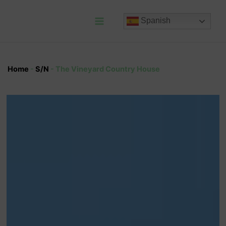
Ir
al
Spanish
contenido
Main
Menu
Home
-
S/N
-
The Vineyard Country House