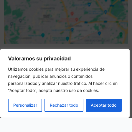
Valoramos su privacidad
Attenzione: questo non è un sito ufficiale. Questo sito
contiene informazioni sull hotel e offre un servizio di
Utilizamos cookies para mejorar su experiencia de
prenotazione online.
navegación, publicar anuncios o contenidos
Siete il proprietario di questo sito web?
–
Prenota ora
personalizados y analizar nuestro tráfico. Al hacer clic en
"Aceptar todo", acepta nuestro uso de cookies.
Altri hotel in città
PRENOTA
Personalizar
Rechazar todo
Aceptar todo