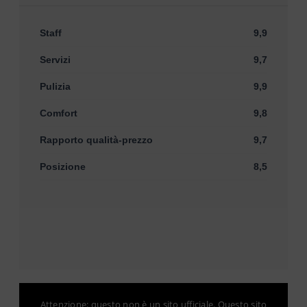
Staff
9,9
Servizi
9,7
Pulizia
9,9
Comfort
9,8
Rapporto qualità-prezzo
9,7
Posizione
8,5
Attenzione: questo non è un sito ufficiale. Questo sito