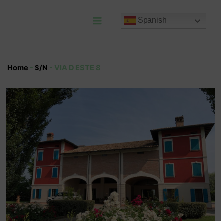
Ir
al
Spanish
contenido
Main
Menu
Home
-
S/N
-
VIA D ESTE 8