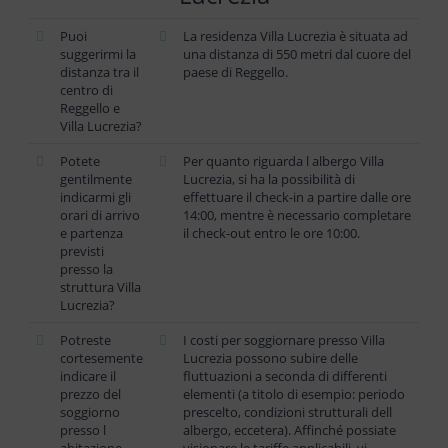
Puoi
La residenza Villa Lucrezia è situata ad
suggerirmi la
una distanza di 550 metri dal cuore del
distanza tra il
paese di Reggello.
centro di
Reggello e
Villa Lucrezia?
Potete
Per quanto riguarda l albergo Villa
gentilmente
Lucrezia, si ha la possibilità di
indicarmi gli
effettuare il check-in a partire dalle ore
orari di arrivo
14:00, mentre è necessario completare
e partenza
il check-out entro le ore 10:00.
previsti
presso la
struttura Villa
Lucrezia?
Potreste
I costi per soggiornare presso Villa
cortesemente
Lucrezia possono subire delle
indicare il
fluttuazioni a seconda di differenti
prezzo del
elementi (a titolo di esempio: periodo
soggiorno
prescelto, condizioni strutturali dell
presso l
albergo, eccetera). Affinché possiate