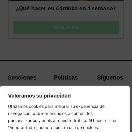
¿Qué hacer en Córdoba en 1 semana?
IR AL POST
Secciones
Políticas
Síguenos
Home
Política de
Facebook
Valoramos su privacidad
Buscador de
cookies
Instagram
Hoteles
Aviso Legal
Twitter
Utilizamos cookies para mejorar su experiencia de
Guías de Viajes
Política de
navegación, publicar anuncios o contenidos
Privacidad
personalizados y analizar nuestro tráfico. Al hacer clic en
"Aceptar todo", acepta nuestro uso de cookies.
© 2026 Guias y Viajes. Todos los derechos reservados.