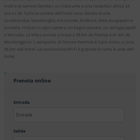
inoltre di camere familiari, un ristorante e una reception attiva 24
ore su 24. Tutte le camere dell hotel sono dotate di aria
condizionata, lavastoviglie, microonde, bollitore, bidè, accappatoi e
armadio. Incluso in ogni camera, un bagno privato, un asciugacapelli
e lenzuola. La Villa Lucrezia si trova a 38 km da Firenze e 41 km da
Monteriggioni. L aeroporto di Firenze-Peretola è il più vicino, a circa
56 km dall hotel. La connessione Wi-Fi è gratuita in tutte le aree dell
hotel.
Prenota online
Entrada
AAAA
barra
Salida
MM
barra