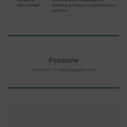
abitazione
visionare le tariffe applicabili, vi
Villa Lucrezia?
invitiamo ad inserire le date di arrivo e
partenza.
Posizione
via di Fano, 70 , 50066 Reggello, Italia