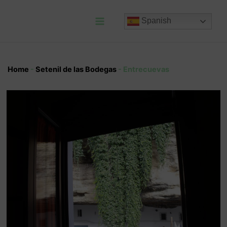
Ir
al
Spanish
contenido
Main
Menu
Home
-
Setenil de las Bodegas
-
Entrecuevas