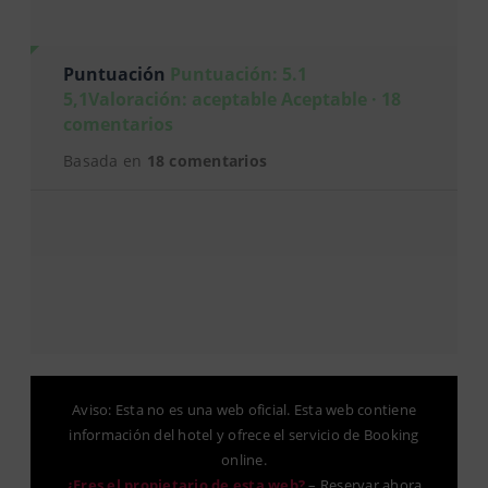
Puntuación
Puntuación: 5.1
5,1Valoración: aceptable Aceptable · 18
comentarios
Basada en
18 comentarios
Aviso: Esta no es una web oficial. Esta web contiene
información del hotel y ofrece el servicio de Booking
online.
¿Eres el propietario de esta web?
–
Reservar ahora