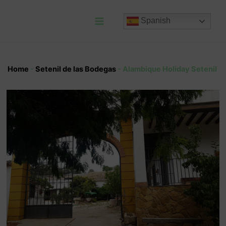
Ir
al
Spanish
contenido
Main
Menu
Home
-
Setenil de las Bodegas
-
Alambique Holiday Setenil