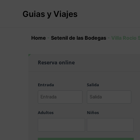
Ir
al
Guias y Viajes
contenido
Home
-
Setenil de las Bodegas
-
Villa Rocio
Reserva online
Entrada
Salida
AAAA
AAAA
barra
barra
Adultos
Niños
MM
MM
barra
barra
DD
DD