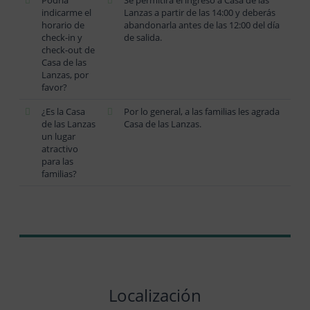
indicarme el
Lanzas a partir de las 14:00 y deberás
horario de
abandonarla antes de las 12:00 del día
check-in y
de salida.
check-out de
Casa de las
Lanzas, por
favor?
¿Es la Casa
Por lo general, a las familias les agrada
de las Lanzas
Casa de las Lanzas.
un lugar
atractivo
para las
familias?
Localización