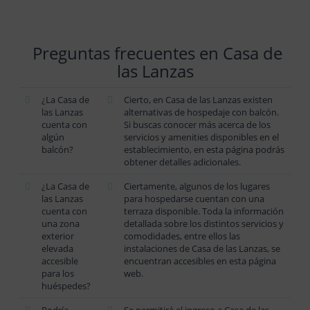
Preguntas frecuentes en Casa de
las Lanzas
¿La Casa de
Cierto, en Casa de las Lanzas existen
las Lanzas
alternativas de hospedaje con balcón.
cuenta con
Si buscas conocer más acerca de los
algún
servicios y amenities disponibles en el
balcón?
establecimiento, en esta página podrás
obtener detalles adicionales.
¿La Casa de
Ciertamente, algunos de los lugares
las Lanzas
para hospedarse cuentan con una
cuenta con
terraza disponible. Toda la información
una zona
detallada sobre los distintos servicios y
exterior
comodidades, entre ellos las
elevada
instalaciones de Casa de las Lanzas, se
accesible
encuentran accesibles en esta página
para los
web.
huéspedes?
Podría
Se permitirá el ingreso a Casa de las