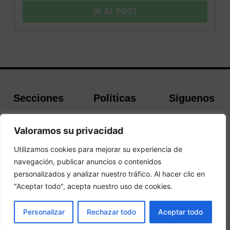
IR AL POST
Secciones
Políticas
Síguenos
Home
Política de
Facebook
Buscador de
cookies
Instagram
Valoramos su privacidad
Hoteles
Aviso Legal
Twitter
Utilizamos cookies para mejorar su experiencia de
Guías de Viajes
Política de
navegación, publicar anuncios o contenidos
Privacidad
personalizados y analizar nuestro tráfico. Al hacer clic en
"Aceptar todo", acepta nuestro uso de cookies.
© 2026 Guias y Viajes. Todos los derechos reservados.
RESERVAR
Personalizar
Rechazar todo
Aceptar todo