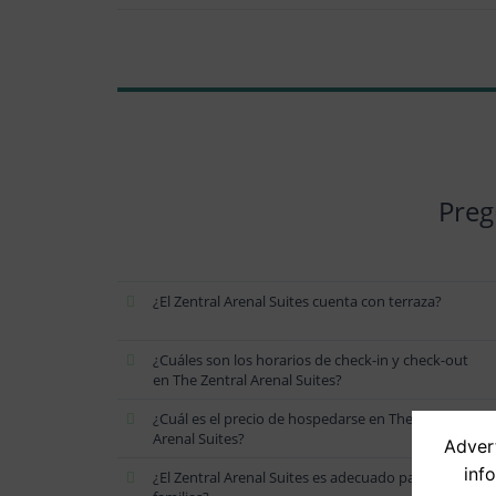
Preg
¿El Zentral Arenal Suites cuenta con terraza?
¿Cuáles son los horarios de check-in y check-out
en The Zentral Arenal Suites?
¿Cuál es el precio de hospedarse en The Zentral
Arenal Suites?
Advert
inf
¿El Zentral Arenal Suites es adecuado para