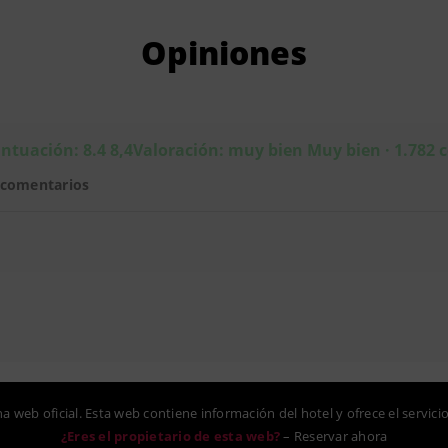
Opiniones
ntuación: 8.4 8,4Valoración: muy bien Muy bien · 1.782
 comentarios
na web oficial. Esta web contiene información del hotel y ofrece el servici
¿Eres el propietario de esta web?
–
Reservar ahora