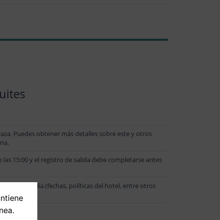
uites
raza. Puedes obtener más detalles sobre este y otros
ina.
 las 15:00 y el registro de salida debe completarse antes
 de la estadía (fechas, políticas del hotel, entre otros
ontiene
nea.
as.