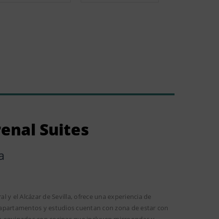
enal Suites
a
al y el Alcázar de Sevilla, ofrece una experiencia de
 apartamentos y estudios cuentan con zona de estar con
n equipados con cocinas que incluyen microondas y