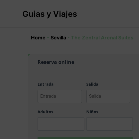
Ir
al
Guias y Viajes
contenido
Home
-
Sevilla
-
The Zentral Arenal Suites
Reserva online
Entrada
Salida
AAAA
AAAA
barra
barra
Adultos
Niños
MM
MM
barra
barra
DD
DD