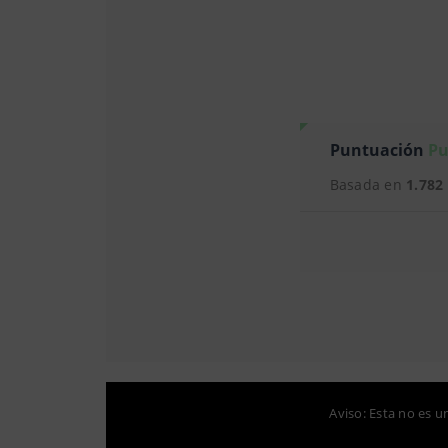
Puntuación
Pu
Basada en
1.782
Aviso: Esta no es u