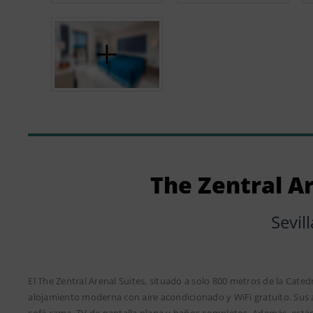
The Zentral Ar
Sevill
El The Zentral Arenal Suites, situado a solo 800 metros de la Catedr
alojamiento moderna con aire acondicionado y WiFi gratuito. Sus
sofá cama, TV de pantalla plana y baños completos. Además, está