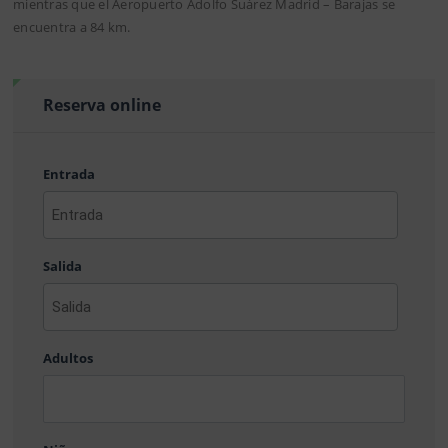
mientras que el Aeropuerto Adolfo Suárez Madrid – Barajas se
encuentra a 84 km.
Reserva online
Entrada
AAAA
barra
Salida
MM
barra
DD
AAAA
barra
Adultos
MM
barra
DD