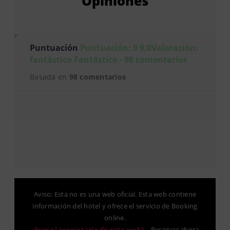
Opiniones
Puntuación
Puntuación: 9 9,0Valoración:
fantástico Fantástico · 98 comentarios
Basada en
98 comentarios
Aviso: Esta no es una web oficial. Esta web contiene
información del hotel y ofrece el servicio de Booking
online.
¿Eres el propietario de esta web?
–
Reservar ahora