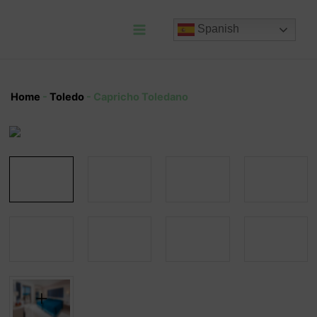
Ir
al
Spanish
contenido
Main
Menu
Home
-
Toledo
-
Capricho Toledano