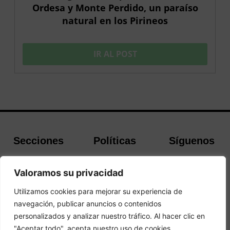
Ordesa y Monte Perdido, un paraíso
natural en los Pirineos
IR AL POST
Secciones
Políticas
Síguenos
Home
Política de
Facebook
Valoramos su privacidad
Buscador de
cookies
Instagram
Hoteles
Aviso Legal
Twitter
Utilizamos cookies para mejorar su experiencia de
Guías de Viajes
Política de
navegación, publicar anuncios o contenidos
Privacidad
personalizados y analizar nuestro tráfico. Al hacer clic en
"Aceptar todo", acepta nuestro uso de cookies.