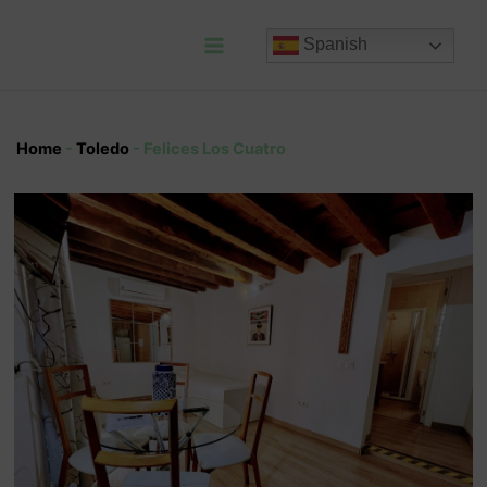
Ir
al
Spanish
contenido
Main
Menu
Home
-
Toledo
-
Felices Los Cuatro