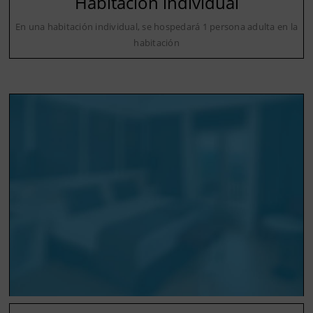
Habitación individual
En una habitación individual, se hospedará 1 persona adulta en la
habitación