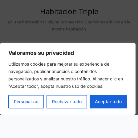
Habitacion Triple
En una habitación triple, se hospedarán 3 personas adultas en la
misma habitación
Valoramos su privacidad
Utilizamos cookies para mejorar su experiencia de
navegación, publicar anuncios o contenidos
personalizados y analizar nuestro tráfico. Al hacer clic en
Nuestra ubicación
"Aceptar todo", acepta nuestro uso de cookies.
C. Silio, 4, 47005 Valladolid, Spain
RESERVAR
Personalizar
Rechazar todo
Aceptar todo