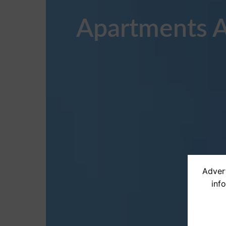
Apartments A
Advert
inf