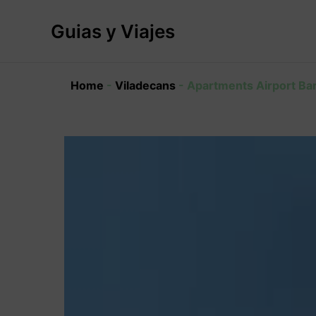
Ir
al
Guias y Viajes
contenido
Home
-
Viladecans
-
Apartments Airport Ba