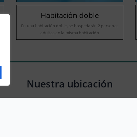
Habitación doble
a
En una habitación doble, se hospedarán 2 personas
adultas en la misma habitación
Nuestra ubicación
Carrer de Jaume Balmes, 65, 08840 Viladecans, Barcelona, Spain