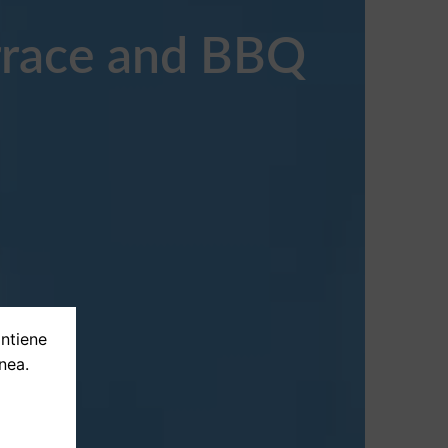
errace and BBQ
ontiene
nea.