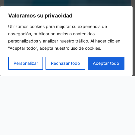
Valoramos su privacidad
Habitacion Triple
Utilizamos cookies para mejorar su experiencia de
En una habitación triple, se hospedarán 3 personas adultas en la
navegación, publicar anuncios o contenidos
misma habitación
personalizados y analizar nuestro tráfico. Al hacer clic en
"Aceptar todo", acepta nuestro uso de cookies.
RESERVAR
Personalizar
Rechazar todo
Aceptar todo
Nuestra ubicación
Calle Proyecto N 18, 2, 46770 Xeraco, Valencia, Spain