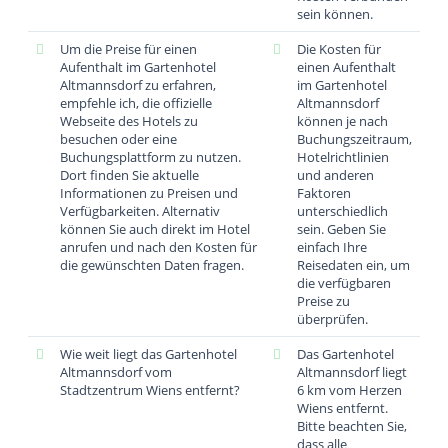
sein können.
Um die Preise für einen
Die Kosten für
Aufenthalt im Gartenhotel
einen Aufenthalt
Altmannsdorf zu erfahren,
im Gartenhotel
empfehle ich, die offizielle
Altmannsdorf
Webseite des Hotels zu
können je nach
besuchen oder eine
Buchungszeitraum,
Buchungsplattform zu nutzen.
Hotelrichtlinien
Dort finden Sie aktuelle
und anderen
Informationen zu Preisen und
Faktoren
Verfügbarkeiten. Alternativ
unterschiedlich
können Sie auch direkt im Hotel
sein. Geben Sie
anrufen und nach den Kosten für
einfach Ihre
die gewünschten Daten fragen.
Reisedaten ein, um
die verfügbaren
Preise zu
überprüfen.
Wie weit liegt das Gartenhotel
Das Gartenhotel
Altmannsdorf vom
Altmannsdorf liegt
Stadtzentrum Wiens entfernt?
6 km vom Herzen
Wiens entfernt.
Bitte beachten Sie,
dass alle