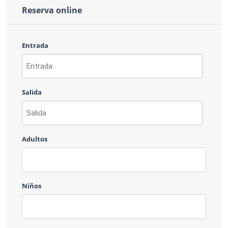
Reserva online
Entrada
AAAA
barra
Salida
MM
barra
DD
AAAA
barra
Adultos
MM
barra
DD
Niños