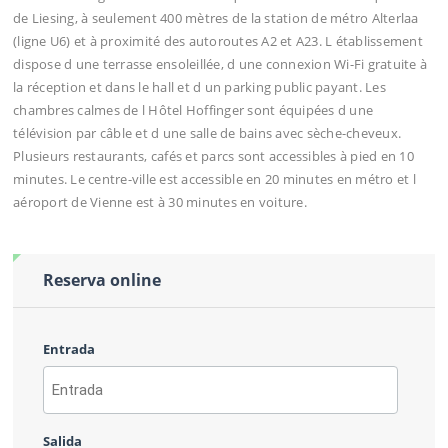
de Liesing, à seulement 400 mètres de la station de métro Alterlaa
(ligne U6) et à proximité des autoroutes A2 et A23. L établissement
dispose d une terrasse ensoleillée, d une connexion Wi-Fi gratuite à
la réception et dans le hall et d un parking public payant. Les
chambres calmes de l Hôtel Hoffinger sont équipées d une
télévision par câble et d une salle de bains avec sèche-cheveux.
Plusieurs restaurants, cafés et parcs sont accessibles à pied en 10
minutes. Le centre-ville est accessible en 20 minutes en métro et l
aéroport de Vienne est à 30 minutes en voiture.
Reserva online
Entrada
AAAA
barra
Salida
MM