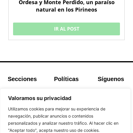
Ordesa y Monte Perdido, un paraíso
natural en los Pirineos
IR AL POST
Secciones
Políticas
Síguenos
Home
Política de
Facebook
Buscador de
cookies
Instagram
Valoramos su privacidad
Hoteles
Aviso Legal
Twitter
Utilizamos cookies para mejorar su experiencia de
Guías de Viajes
Política de
navegación, publicar anuncios o contenidos
Privacidad
personalizados y analizar nuestro tráfico. Al hacer clic en
"Aceptar todo", acepta nuestro uso de cookies.