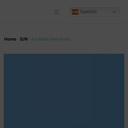
Ir
al
Spanish
contenido
Main
Menu
Home
-
S/N
-
Il Casale Delle Rose