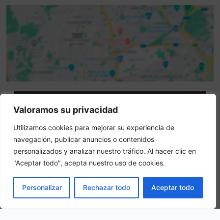
Attenzione: questo non è un sito ufficiale. Questo sito
Valoramos su privacidad
contiene informazioni sull hotel e offre un servizio di
Utilizamos cookies para mejorar su experiencia de
prenotazione online.
navegación, publicar anuncios o contenidos
Siete il proprietario di questo sito web?
–
Prenota ora
personalizados y analizar nuestro tráfico. Al hacer clic en
"Aceptar todo", acepta nuestro uso de cookies.
Altri hotel in città
PRENOTA
Personalizar
Rechazar todo
Aceptar todo