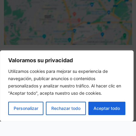
Valoramos su privacidad
Attenzione: questo non è un sito ufficiale. Questo sito
contiene informazioni sull hotel e offre un servizio di
Utilizamos cookies para mejorar su experiencia de
prenotazione online.
navegación, publicar anuncios o contenidos
Siete il proprietario di questo sito web?
–
Prenota ora
personalizados y analizar nuestro tráfico. Al hacer clic en
"Aceptar todo", acepta nuestro uso de cookies.
Altri hotel in città
PRENOTA
Personalizar
Rechazar todo
Aceptar todo