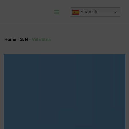
Ir
al
Spanish
contenido
Main
Menu
Home
-
S/N
-
Villa Etna