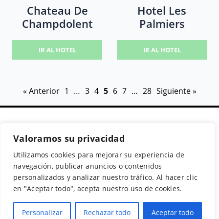
Chateau De
Hotel Les
Champdolent
Palmiers
IR AL HOTEL
IR AL HOTEL
« Anterior
1
…
3
4
5
6
7
…
28
Siguiente »
Valoramos su privacidad
Secciones
Políticas
Síguenos
Utilizamos cookies para mejorar su experiencia de
Home
Política de cookies
Facebook
navegación, publicar anuncios o contenidos
Buscador de
Aviso Legal
Instagram
personalizados y analizar nuestro tráfico. Al hacer clic
Hoteles
Política de
Twitter
en "Aceptar todo", acepta nuestro uso de cookies.
Guías de Viajes
Privacidad
Personalizar
Rechazar todo
Aceptar todo
© 2026 Guias y Viajes. Todos los derechos reservados.