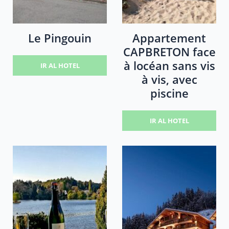
Le Pingouin
Appartement
CAPBRETON face
à locéan sans vis
IR AL HOTEL
à vis, avec
piscine
IR AL HOTEL