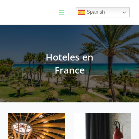
Ir
al
Spanish
contenido
Main
Menu
Hoteles en
France